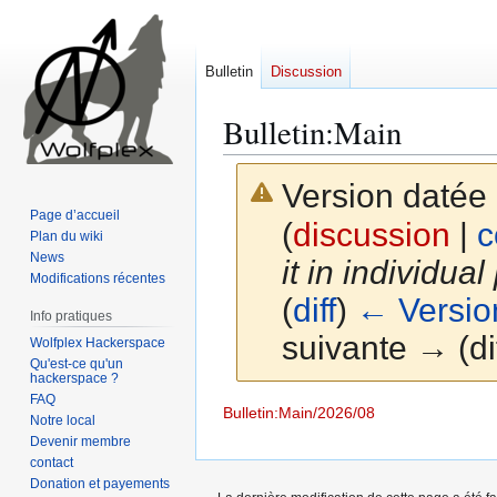
Bulletin
Discussion
Bulletin
:
Main
Version datée
Page d’accueil
(
discussion
|
c
Plan du wiki
News
it in individua
Modifications récentes
(
diff
)
← Versio
Info pratiques
suivante → (dif
Wolfplex Hackerspace
Qu'est-ce qu'un
hackerspace ?
FAQ
Aller
Aller
Bulletin:Main/2026/08
Notre local
à
à
Devenir membre
la
la
contact
Donation et payements
navigation
recherche