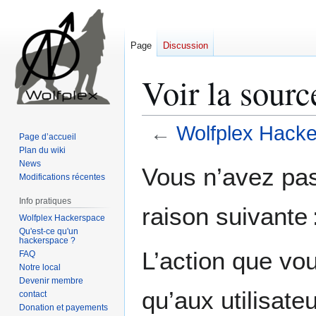
Page
Discussion
Voir la sour
←
Wolfplex Hacke
Page d’accueil
Plan du wiki
Aller
Aller
News
Vous n’avez pas 
Modifications récentes
à
à
la
la
Info pratiques
raison suivante 
navigation
recherche
Wolfplex Hackerspace
Qu'est-ce qu'un
hackerspace ?
L’action que vo
FAQ
Notre local
Devenir membre
qu’aux utilisate
contact
Donation et payements