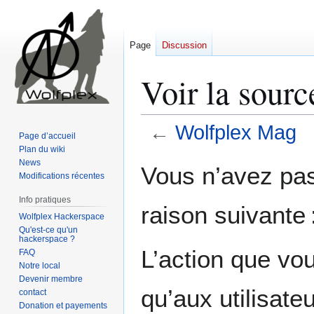
Page
Discussion
Voir la sour
←
Wolfplex Mag
Page d’accueil
Plan du wiki
Aller
Aller
News
Vous n’avez pas 
Modifications récentes
à
à
la
la
Info pratiques
raison suivante 
navigation
recherche
Wolfplex Hackerspace
Qu'est-ce qu'un
hackerspace ?
L’action que vo
FAQ
Notre local
Devenir membre
qu’aux utilisate
contact
Donation et payements