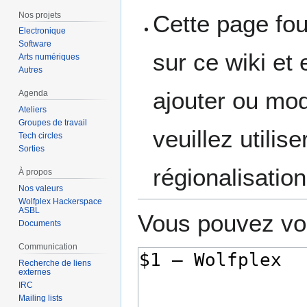
Nos projets
Cette page four
Electronique
Software
sur ce wiki et
Arts numériques
Autres
ajouter ou modi
Agenda
Ateliers
Groupes de travail
veuillez utilis
Tech circles
Sorties
régionalisatio
À propos
Nos valeurs
Wolfplex Hackerspace
ASBL
Vous pouvez voi
Documents
Communication
Recherche de liens
externes
IRC
Mailing lists