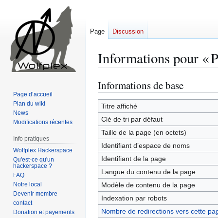
Page
Discussion
Informations pour « 
Informations de base
Aller
Aller
à
à
Page d’accueil
Plan du wiki
la
la
Titre affiché
News
navigation
recherche
Clé de tri par défaut
Modifications récentes
Taille de la page (en octets)
Info pratiques
Identifiant dʼespace de noms
Wolfplex Hackerspace
Identifiant de la page
Qu'est-ce qu'un
hackerspace ?
Langue du contenu de la page
FAQ
Notre local
Modèle de contenu de la page
Devenir membre
Indexation par robots
contact
Nombre de redirections vers cette pa
Donation et payements