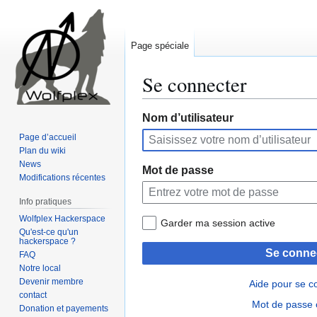
Page spéciale
Se connecter
Aller
Aller
Nom d’utilisateur
à
à
Page d’accueil
la
la
Plan du wiki
navigation
recherche
News
Mot de passe
Modifications récentes
Info pratiques
Wolfplex Hackerspace
Garder ma session active
Qu'est-ce qu'un
hackerspace ?
Se conne
FAQ
Notre local
Devenir membre
Aide pour se c
contact
Mot de passe 
Donation et payements