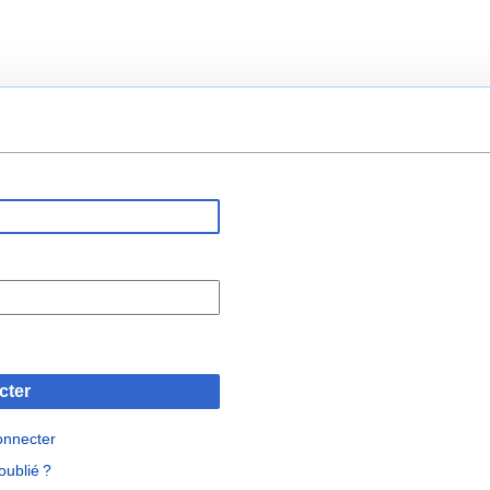
cter
onnecter
oublié ?