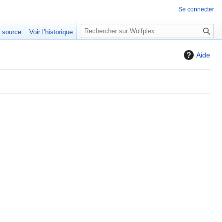
Se connecter
R
e source
Voir l’historique
e
c
Aide
h
e
r
c
h
e
r