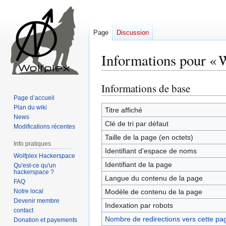
Page
Discussion
Informations pour « 
Informations de base
Aller
Aller
à
à
Page d’accueil
Plan du wiki
la
la
Titre affiché
News
navigation
recherche
Clé de tri par défaut
Modifications récentes
Taille de la page (en octets)
Info pratiques
Identifiant dʼespace de noms
Wolfplex Hackerspace
Identifiant de la page
Qu'est-ce qu'un
hackerspace ?
Langue du contenu de la page
FAQ
Notre local
Modèle de contenu de la page
Devenir membre
Indexation par robots
contact
Nombre de redirections vers cette pa
Donation et payements