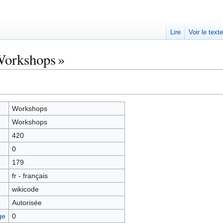
Lire
Voir le text
Workshops »
Workshops
Workshops
420
0
179
fr - français
wikicode
Autorisée
ge
0