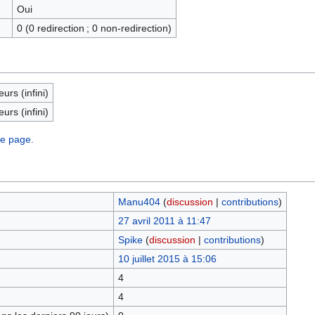
Oui
0 (0 redirection ; 0 non-redirection)
eurs (infini)
eurs (infini)
te page.
Manu404
(
discussion
|
contributions
)
27 avril 2011 à 11:47
Spike
(
discussion
|
contributions
)
10 juillet 2015 à 15:06
4
4