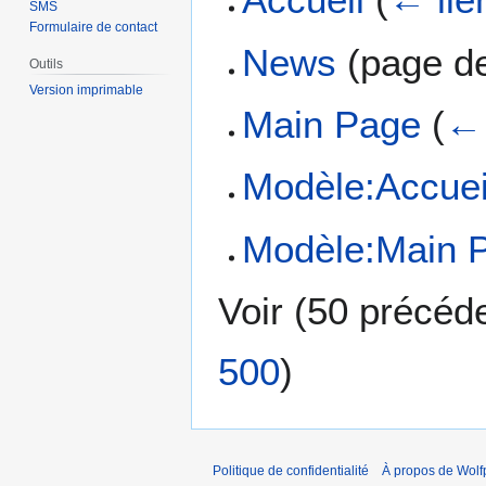
SMS
Formulaire de contact
News
(page de
Outils
Version imprimable
Main Page
(
← 
Modèle:Accueil
Modèle:Main P
Voir (
50 précéd
500
)
Politique de confidentialité
À propos de Wolf