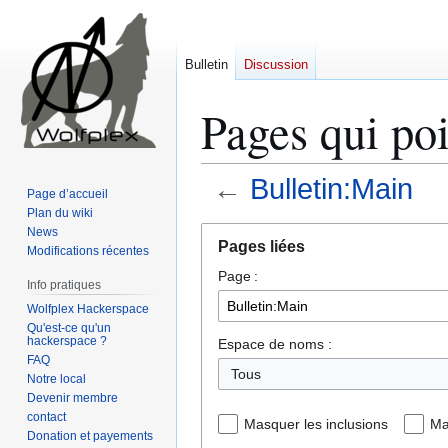
Bulletin
Discussion
Pages qui poi
←
Bulletin:Main
Page d’accueil
Plan du wiki
Aller
Aller
News
Pages liées
Modifications récentes
à
à
Page :
la
la
Info pratiques
navigation
recherche
Wolfplex Hackerspace
Qu'est-ce qu'un
hackerspace ?
Espace de noms :
FAQ
Tous
Notre local
Devenir membre
contact
Masquer les inclusions
Ma
Donation et payements