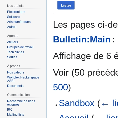
Lister
Nos projets
Electronique
Software
Les pages ci-de
Arts numériques
Autres
Bulletin:Main
:
Agenda
Ateliers
Groupes de travail
Tech circles
Affichage de 6 
Sorties
À propos
Voir (
50 précéd
Nos valeurs
Wolfplex Hackerspace
ASBL
500
)
Documents
Communication
Sandbox
(
← l
Recherche de liens
externes
IRC
Mailing lists
Accueil
(
← lie