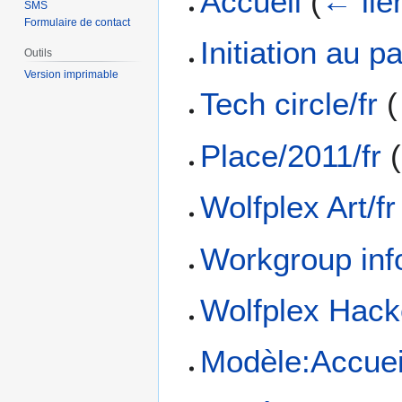
Accueil
(
← lie
SMS
Formulaire de contact
Initiation au 
Outils
Version imprimable
Tech circle/fr
(
Place/2011/fr
(
Wolfplex Art/fr
Workgroup info
Wolfplex Hack
Modèle:Accuei