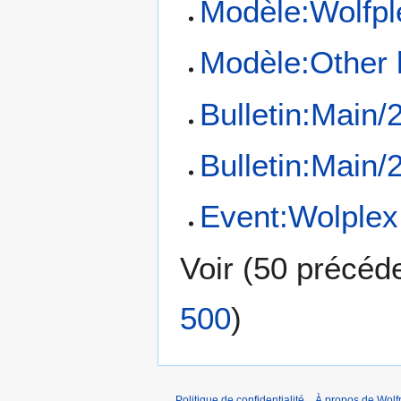
Modèle:Wolfpl
Modèle:Other 
Bulletin:Main/
Bulletin:Main/
Event:Wolplex
Voir (
50 précéd
500
)
Politique de confidentialité
À propos de Wolf