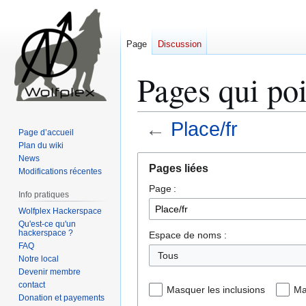
Page
Discussion
Pages qui poi
←
Place/fr
Page d’accueil
Plan du wiki
Aller
Aller
News
Pages liées
Modifications récentes
à
à
Page :
la
la
Info pratiques
navigation
recherche
Wolfplex Hackerspace
Qu'est-ce qu'un
hackerspace ?
Espace de noms :
FAQ
Tous
Notre local
Devenir membre
contact
Masquer les inclusions
Ma
Donation et payements