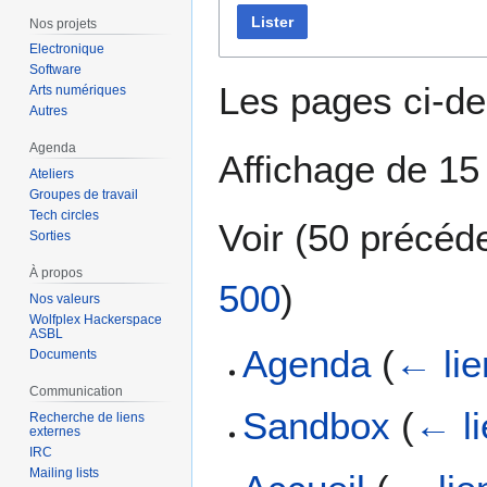
Lister
Nos projets
Electronique
Software
Les pages ci-de
Arts numériques
Autres
Agenda
Affichage de 15
Ateliers
Groupes de travail
Tech circles
Voir (
50 précéd
Sorties
À propos
500
)
Nos valeurs
Wolfplex Hackerspace
ASBL
Agenda
(
← lie
Documents
Communication
Sandbox
(
← l
Recherche de liens
externes
IRC
Mailing lists