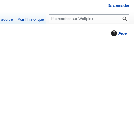
Se connecter
R
e source
Voir l’historique
e
c
Aide
h
e
r
c
h
e
r