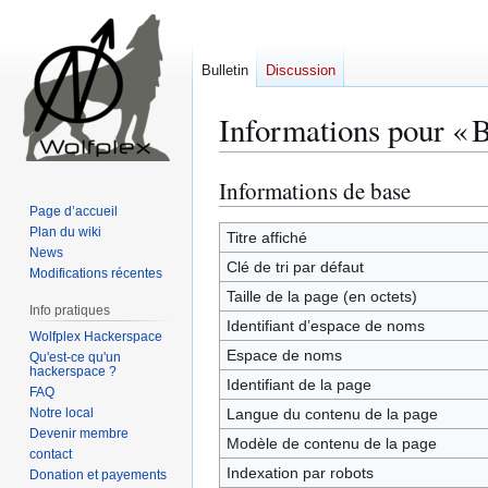
Bulletin
Discussion
Informations pour « B
Informations de base
Aller
Aller
à
à
Page d’accueil
Plan du wiki
la
la
Titre affiché
News
navigation
recherche
Clé de tri par défaut
Modifications récentes
Taille de la page (en octets)
Info pratiques
Identifiant dʼespace de noms
Wolfplex Hackerspace
Espace de noms
Qu'est-ce qu'un
hackerspace ?
Identifiant de la page
FAQ
Notre local
Langue du contenu de la page
Devenir membre
Modèle de contenu de la page
contact
Indexation par robots
Donation et payements