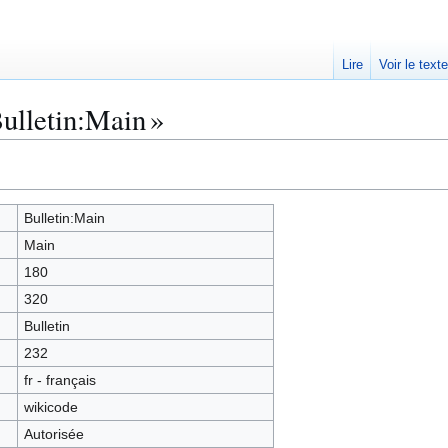
Lire
Voir le text
ulletin:Main »
Bulletin:Main
Main
180
320
Bulletin
232
fr - français
wikicode
Autorisée