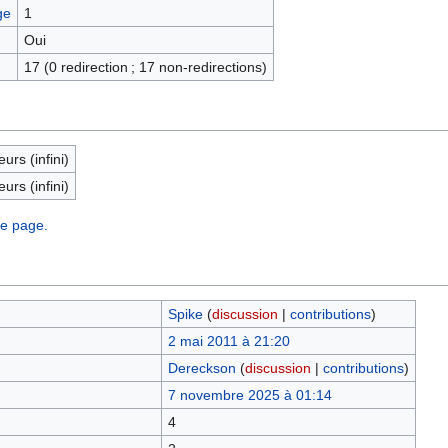
ge
1
Oui
17 (0 redirection ; 17 non-redirections)
eurs (infini)
eurs (infini)
te page.
Spike
(
discussion
|
contributions
)
2 mai 2011 à 21:20
Dereckson
(
discussion
|
contributions
)
7 novembre 2025 à 01:14
4