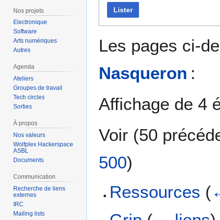
Lister
Nos projets
Electronique
Software
Les pages ci-de
Arts numériques
Autres
Nasqueron
:
Agenda
Ateliers
Groupes de travail
Tech circles
Affichage de 4 
Sorties
À propos
Voir (
50 précéd
Nos valeurs
Wolfplex Hackerspace
ASBL
500
)
Documents
Communication
Ressources
(
←
Recherche de liens
externes
IRC
Mailing lists
Grip
(
← liens
)