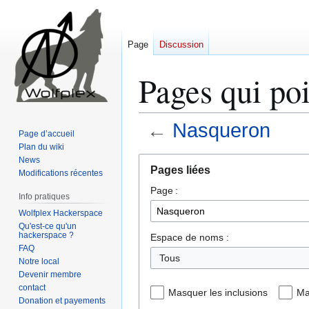
Page
Discussion
Pages qui poi
←
Nasqueron
Page d’accueil
Plan du wiki
Aller
Aller
News
Pages liées
Modifications récentes
à
à
Page :
la
la
Info pratiques
navigation
recherche
Wolfplex Hackerspace
Qu'est-ce qu'un
hackerspace ?
Espace de noms :
FAQ
Tous
Notre local
Devenir membre
contact
Masquer les inclusions
Ma
Donation et payements